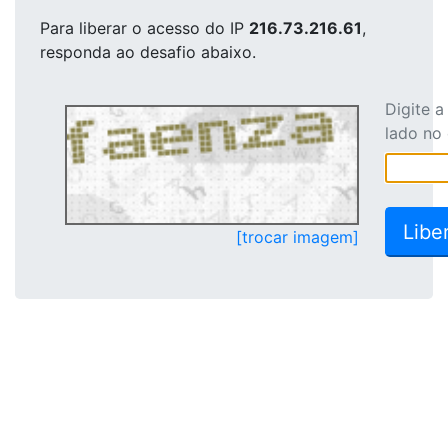
Para liberar o acesso
do IP
216.73.216.61
,
responda ao desafio abaixo.
Digite 
lado no
[trocar imagem]